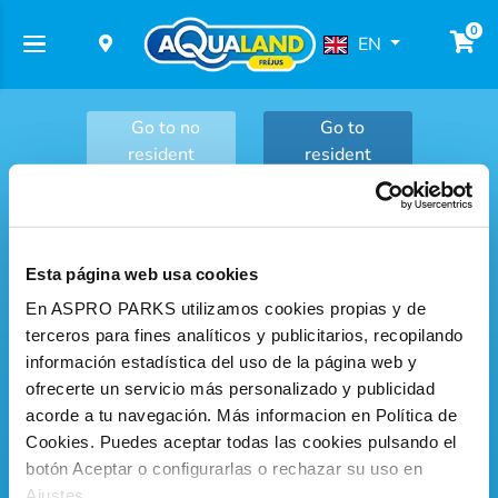
0
EN
Go to no
Go to
resident
resident
BUY
Esta página web usa cookies
YOUR TICKETS
En ASPRO PARKS utilizamos cookies propias y de
terceros para fines analíticos y publicitarios, recopilando
información estadística del uso de la página web y
ofrecerte un servicio más personalizado y publicidad
acorde a tu navegación. Más informacion en Política de
DATED TICKET
Cookies. Puedes aceptar todas las cookies pulsando el
THE GOOD DEAL!
botón Aceptar o configurarlas o rechazar su uso en
From 24.50 €
Ajustes.